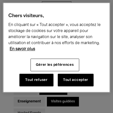
Filtres
Chers visiteurs,
Tous les événements
Concerts
En cliquant sur « Tout accepter », vous acceptez le
stockage de cookies sur votre appareil pour
Expositions
Films
Performances
améliorer la navigation sur le site, analyser son
utilisation et contribuer à nos efforts de marketing.
Rencontres & Débats
Jazz
En savoir plus
Musique classique
Global Music
Gérer les péférences
Musique électronique
Tout refuser
Tout accepter
Pour tous
Kids’ Palace
Enseignement
Visites guidées