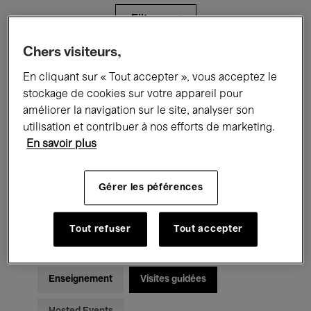
Filtres
Chers visiteurs,
Tous les événements
Concerts
En cliquant sur « Tout accepter », vous acceptez le
stockage de cookies sur votre appareil pour
Expositions
Films
Performances
améliorer la navigation sur le site, analyser son
utilisation et contribuer à nos efforts de marketing.
Rencontres & Débats
Jazz
En savoir plus
Musique classique
Global Music
Gérer les péférences
Musique électronique
Tout refuser
Tout accepter
Pour tous
Kids’ Palace
Enseignement
Visites guidées