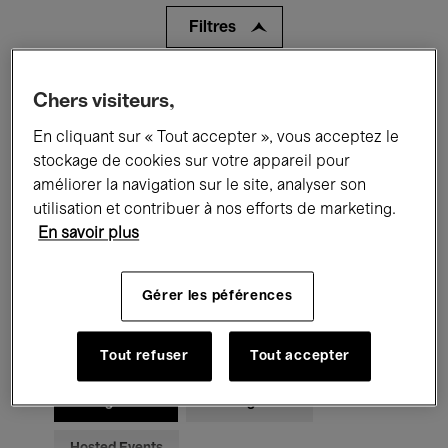
Filtres
Tous les événements
Concerts
Chers visiteurs,
En cliquant sur « Tout accepter », vous acceptez le
Expositions
Films
Performances
stockage de cookies sur votre appareil pour
Rencontres & Débats
Jazz
améliorer la navigation sur le site, analyser son
utilisation et contribuer à nos efforts de marketing.
Musique classique
Global Music
En savoir plus
Musique électronique
Gérer les péférences
Pour tous
Kids’ Palace
Tout refuser
Tout accepter
Enseignement
Visites guidées