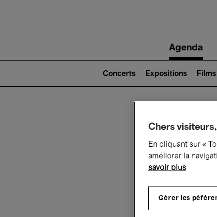
Main
Agenda
navigation
Main
navigation
Concerts
Expositions
Films
(level
2)
Ce q
Chers visiteurs,
En cliquant sur « T
améliorer la navigat
savoir plus
Au
Gérer les péfére