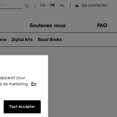
Se connecter
EN
FR
NL
Submit search
Soutenez-nous
FAQ
lace
Digital Arts
Bozar Books
Bozar
 appareil pour
rts de marketing.
En
Tout accepter