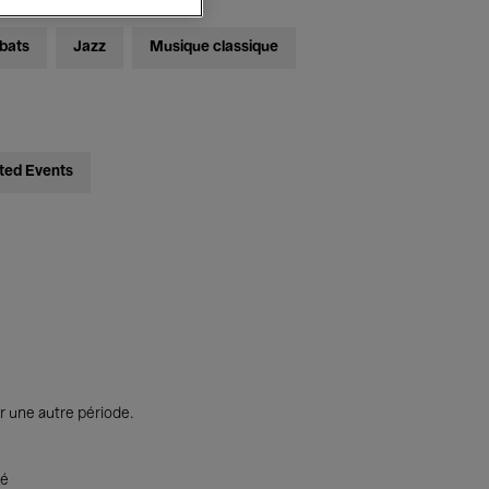
bats
Jazz
Musique classique
ted Events
r une autre période.
té