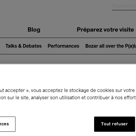
Blog
Préparez votre visite
Talks & Debates
Performances
Bozar all over the P(a)
ui se passe à 
out accepter », vous acceptez le stockage de cookies sur votre
ion sur le site, analyser son utilisation et contribuer à nos effo
jourd'hui
Prochains 7 jours
Mois
nces
Tout refuser
Jeudi 16 Avril 2026