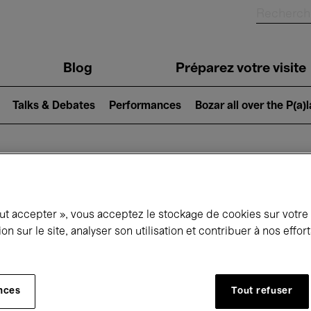
Blog
Préparez votre visite
Talks & Debates
Performances
Bozar all over the P(a)
ui se passe à 
out accepter », vous acceptez le stockage de cookies sur votre
ion sur le site, analyser son utilisation et contribuer à nos effo
jourd'hui
Prochains 7 jours
Mois
nces
Tout refuser
Lundi 01 - Mardi 30 Juin 2026