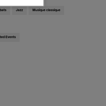
bats
Jazz
Musique classique
ted Events