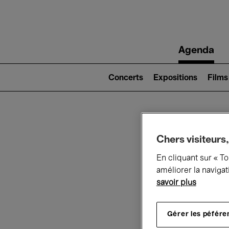
Main
Agenda
navigation
Main
navigation
Concerts
Expositions
Films
(level
2)
Ce q
Chers visiteurs,
En cliquant sur « T
améliorer la navigat
savoir plus
Au
Gérer les péfére