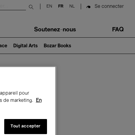
Se connecter
EN
FR
NL
Submit search
Soutenez-nous
FAQ
lace
Digital Arts
Bozar Books
Bozar
 appareil pour
rts de marketing.
En
Tout accepter