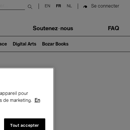
Se connecter
EN
FR
NL
Submit search
Soutenez-nous
FAQ
lace
Digital Arts
Bozar Books
Bozar
 appareil pour
rts de marketing.
En
Tout accepter