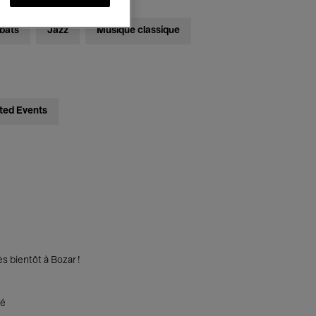
bats
Jazz
Musique classique
ted Events
s bientôt à Bozar !
té