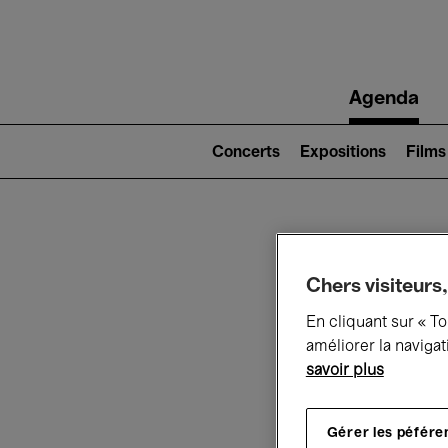
Main
Agenda
navigation
Main
navigation
Concerts
Expositions
Films
(level
2)
Ce q
Chers visiteurs,
En cliquant sur « T
améliorer la navigat
Au
savoir plus
Gérer les péfére