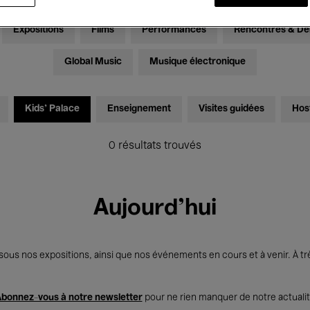
Expositions
Films
Performances
Rencontres & Dé
Global Music
Musique électronique
Kids’ Palace
Enseignement
Visites guidées
Hos
0 résultats trouvés
Aujourd'hui
us nos expositions, ainsi que nos événements en cours et à venir. À trè
bonnez-vous à notre newsletter
pour ne rien manquer de notre actuali