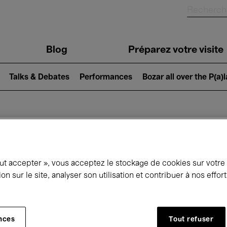
Blog
Préparez votre visite
Talks & Debates
Performances
Bozar all over the P(a)
ui se passe à 
out accepter », vous acceptez le stockage de cookies sur votre
ion sur le site, analyser son utilisation et contribuer à nos effo
jourd'hui
Prochains 7 jours
Août
Samedi 01 - Lundi 31 Août 2026
nces
Tout refuser