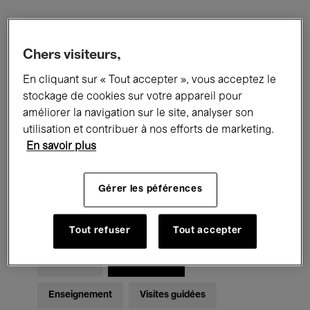
Filtres
Chers visiteurs,
En cliquant sur « Tout accepter », vous acceptez le
Tous les événements
Concerts
stockage de cookies sur votre appareil pour
Expositions
Films
Performances
améliorer la navigation sur le site, analyser son
utilisation et contribuer à nos efforts de marketing.
Rencontres & Débats
Jazz
En savoir plus
Musique classique
Global Music
Gérer les péférences
Musique électronique
Tout refuser
Tout accepter
Pour tous
Kids’ Palace
Enseignement
Visites guidées