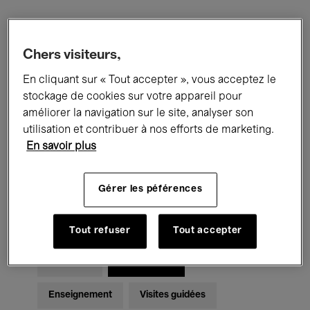
Filtres
Chers visiteurs,
En cliquant sur « Tout accepter », vous acceptez le
Tous les événements
Concerts
stockage de cookies sur votre appareil pour
Expositions
Films
Performances
améliorer la navigation sur le site, analyser son
utilisation et contribuer à nos efforts de marketing.
Rencontres & Débats
Jazz
En savoir plus
Musique classique
Global Music
Gérer les péférences
Musique électronique
Tout refuser
Tout accepter
Pour tous
Kids’ Palace
Enseignement
Visites guidées