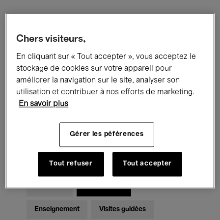
Filtres
Chers visiteurs,
En cliquant sur « Tout accepter », vous acceptez le
Tous les événements
Concerts
stockage de cookies sur votre appareil pour
Expositions
Films
Performances
améliorer la navigation sur le site, analyser son
utilisation et contribuer à nos efforts de marketing.
Rencontres & Débats
Jazz
En savoir plus
Musique classique
Global Music
Gérer les péférences
Musique électronique
Tout refuser
Tout accepter
Pour tous
Kids’ Palace
Enseignement
Visites guidées