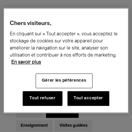
Filtres
Chers visiteurs,
En cliquant sur « Tout accepter », vous acceptez le
Tous les événements
Concerts
stockage de cookies sur votre appareil pour
Expositions
Films
Performances
améliorer la navigation sur le site, analyser son
utilisation et contribuer à nos efforts de marketing.
Rencontres & Débats
Jazz
En savoir plus
Musique classique
Global Music
Gérer les péférences
Musique électronique
Tout refuser
Tout accepter
Pour tous
Kids’ Palace
Enseignement
Visites guidées