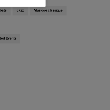
bats
Jazz
Musique classique
ted Events