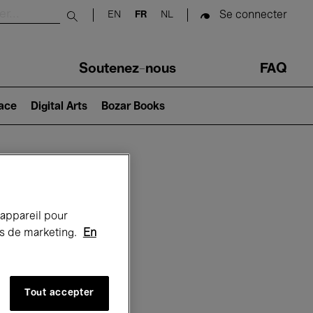
Se connecter
EN
FR
NL
Submit search
Soutenez-nous
FAQ
lace
Digital Arts
Bozar Books
Bozar
 appareil pour
rts de marketing.
En
Tout accepter