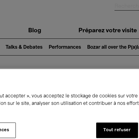
Blog
Préparez votre visite
Talks & Debates
Performances
Bozar all over the P(a)
ui se passe à 
out accepter », vous acceptez le stockage de cookies sur votre
ion sur le site, analyser son utilisation et contribuer à nos effo
jourd'hui
Prochains 7 jours
Mars
nces
Tout refuser
Lundi 01 - Mercredi 31 Mars 2027