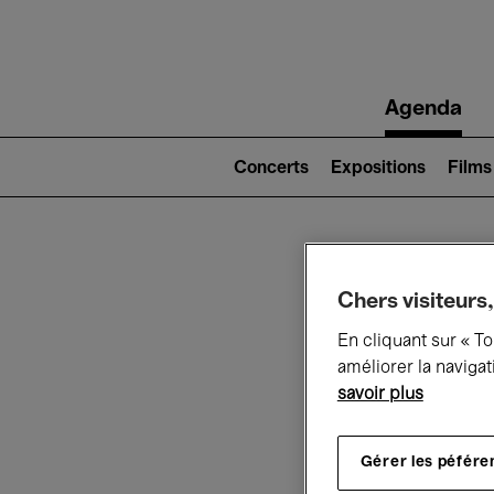
Main
Agenda
navigation
Main
navigation
Concerts
Expositions
Films
(level
2)
Ce q
Chers visiteurs,
En cliquant sur « T
améliorer la navigat
savoir plus
Au
Gérer les péfére