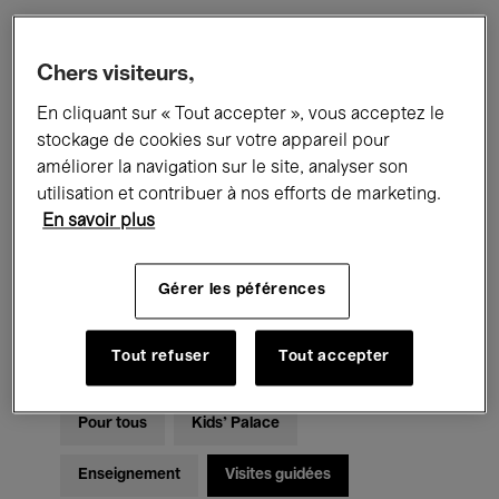
Filtres
Chers visiteurs,
En cliquant sur « Tout accepter », vous acceptez le
Tous les événements
Concerts
stockage de cookies sur votre appareil pour
améliorer la navigation sur le site, analyser son
Expositions
Films
Performances
utilisation et contribuer à nos efforts de marketing.
En savoir plus
Rencontres & Débats
Jazz
Musique classique
Global Music
Gérer les péférences
Musique électronique
Tout refuser
Tout accepter
Pour tous
Kids’ Palace
Enseignement
Visites guidées