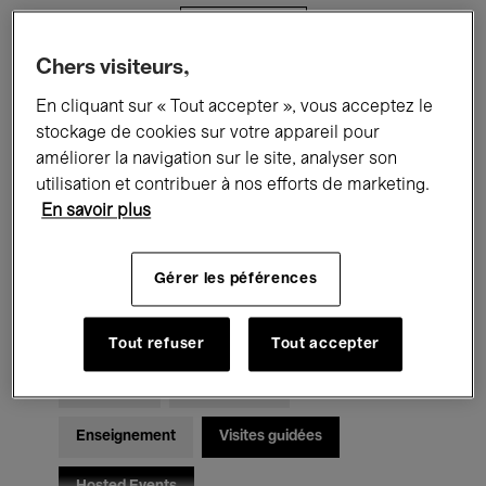
Filtres
Chers visiteurs,
Tous les événements
Concerts
En cliquant sur « Tout accepter », vous acceptez le
stockage de cookies sur votre appareil pour
Expositions
Films
Performances
améliorer la navigation sur le site, analyser son
utilisation et contribuer à nos efforts de marketing.
Rencontres & Débats
Jazz
En savoir plus
Musique classique
Global Music
Gérer les péférences
Musique électronique
Tout refuser
Tout accepter
Pour tous
Kids’ Palace
Enseignement
Visites guidées