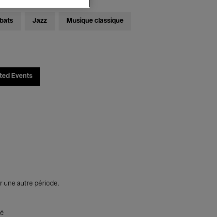
bats
Jazz
Musique classique
ted Events
r une autre période.
té