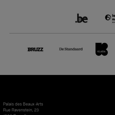
Palais des Beaux-Arts
Rue Ravenstein, 23