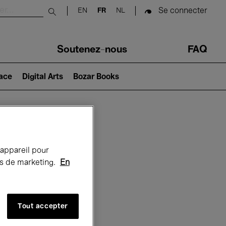
Se connecter
EN
FR
NL
Submit search
Soutenez-nous
FAQ
lace
Digital Arts
Bozar Books
Bozar
 appareil pour
rts de marketing.
En
Tout accepter