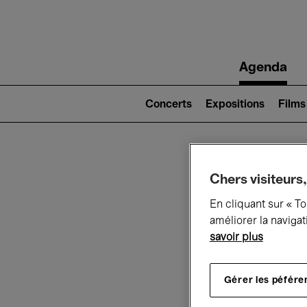
Main
Agenda
navigation
Main
navigation
Concerts
Expositions
Films
(level
2)
Ce q
Chers visiteurs,
En cliquant sur « T
améliorer la navigat
savoir plus
Au
Gérer les péfére