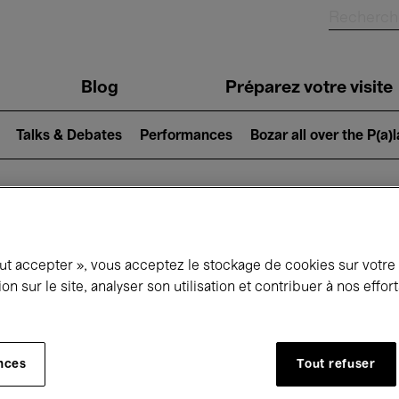
Blog
Préparez votre visite
Talks & Debates
Performances
Bozar all over the P(a)
ui se passe à 
out accepter », vous acceptez le stockage de cookies sur votre
ion sur le site, analyser son utilisation et contribuer à nos effo
jourd'hui
Prochains 7 jours
Mois
nces
Tout refuser
Samedi 11 - Dimanche 19 Avril 2026