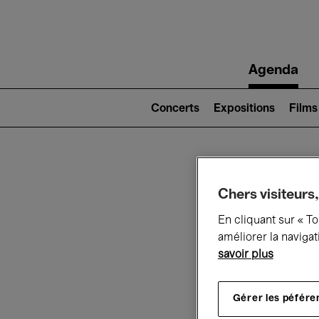
Main
Agenda
navigation
Main
navigation
Concerts
Expositions
Films
(level
2)
Ce q
Chers visiteurs,
En cliquant sur « T
améliorer la navigat
savoir plus
Au
Gérer les péfére