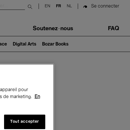
Se connecter
EN
FR
NL
Submit search
Soutenez-nous
FAQ
lace
Digital Arts
Bozar Books
Bozar
 appareil pour
rts de marketing.
En
Tout accepter