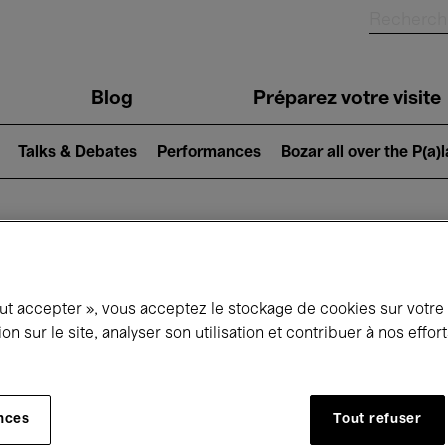
Blog
Préparez votre visite
Talks & Debates
Performances
Bozar all over the P(a)
ui se passe à 
out accepter », vous acceptez le stockage de cookies sur votre
ion sur le site, analyser son utilisation et contribuer à nos effo
jourd'hui
Prochains 7 jours
Janvier
nces
Tout refuser
Vendredi 01 - Dimanche 31 Janvier 2027