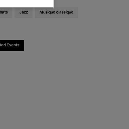
bats
Jazz
Musique classique
ted Events