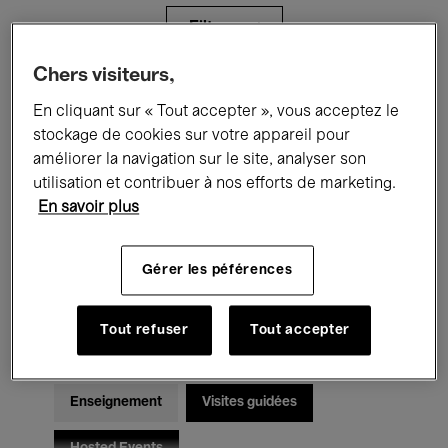
Filtres
Chers visiteurs,
Tous les événements
Concerts
En cliquant sur « Tout accepter », vous acceptez le
stockage de cookies sur votre appareil pour
Expositions
Films
Performances
améliorer la navigation sur le site, analyser son
utilisation et contribuer à nos efforts de marketing.
Rencontres & Débats
Jazz
En savoir plus
Musique classique
Global Music
Gérer les péférences
Musique électronique
Tout refuser
Tout accepter
Pour tous
Kids’ Palace
Enseignement
Visites guidées