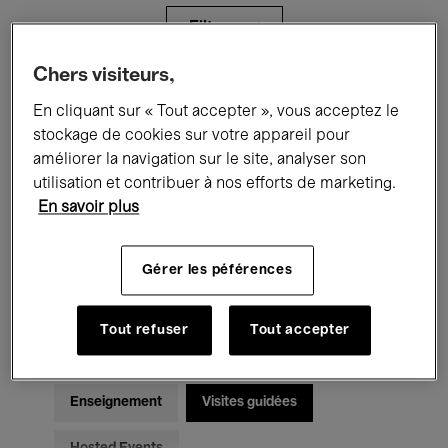
Filtres
Chers visiteurs,
Tous les événements
Concerts
En cliquant sur « Tout accepter », vous acceptez le
stockage de cookies sur votre appareil pour
Expositions
Films
Performances
améliorer la navigation sur le site, analyser son
utilisation et contribuer à nos efforts de marketing.
Rencontres & Débats
Jazz
En savoir plus
Musique classique
Global Music
Gérer les péférences
Musique électronique
Tout refuser
Tout accepter
Pour tous
Kids’ Palace
Enseignement
Visites guidées