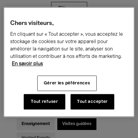
Filtres
Chers visiteurs,
Tous les événements
Concerts
En cliquant sur « Tout accepter », vous acceptez le
stockage de cookies sur votre appareil pour
Expositions
Films
Performances
améliorer la navigation sur le site, analyser son
utilisation et contribuer à nos efforts de marketing.
Rencontres & Débats
Jazz
En savoir plus
Musique classique
Global Music
Gérer les péférences
Musique électronique
Tout refuser
Tout accepter
Pour tous
Kids’ Palace
Enseignement
Visites guidées