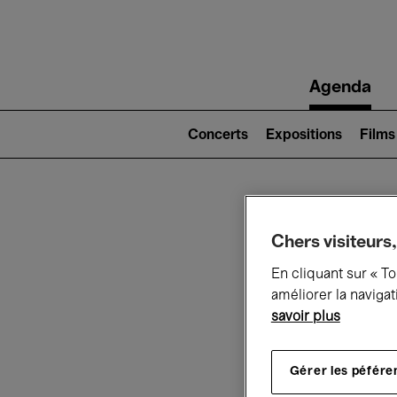
Main
Agenda
navigation
Main
navigation
Concerts
Expositions
Films
(level
2)
Ce q
Chers visiteurs,
En cliquant sur « T
améliorer la navigat
savoir plus
Au
Gérer les péfére