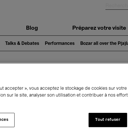
Blog
Préparez votre visite
Talks & Debates
Performances
Bozar all over the P(a)
ui se passe à 
out accepter », vous acceptez le stockage de cookies sur votre
ion sur le site, analyser son utilisation et contribuer à nos effo
jourd'hui
Prochains 7 jours
Janvier
nces
Tout refuser
Vendredi 01 - Dimanche 31 Janvier 2027