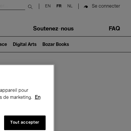
Se connecter
EN
FR
NL
Submit search
Soutenez-nous
FAQ
lace
Digital Arts
Bozar Books
Bozar
 appareil pour
rts de marketing.
En
Tout accepter