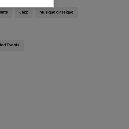
bats
Jazz
Musique classique
ted Events