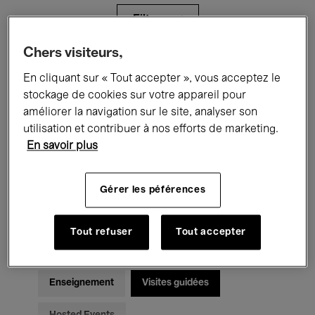
Filtres
Chers visiteurs,
Tous les événements
Concerts
En cliquant sur « Tout accepter », vous acceptez le
stockage de cookies sur votre appareil pour
Expositions
Films
Performances
améliorer la navigation sur le site, analyser son
utilisation et contribuer à nos efforts de marketing.
Rencontres & Débats
Jazz
En savoir plus
Musique classique
Global Music
Gérer les péférences
Musique électronique
Tout refuser
Tout accepter
Pour tous
Kids’ Palace
Enseignement
Visites guidées