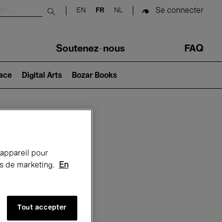
Se connecter
EN
FR
NL
Submit search
Soutenez-nous
FAQ
lace
Digital Arts
Bozar Books
Bozar
 appareil pour
rts de marketing.
En
Tout accepter