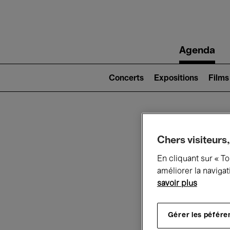
Main
Agenda
navigation
Main
navigation
Concerts
Expositions
Films
(level
2)
Ce q
Chers visiteurs,
En cliquant sur « T
améliorer la navigat
savoir plus
Au
Gérer les péfére