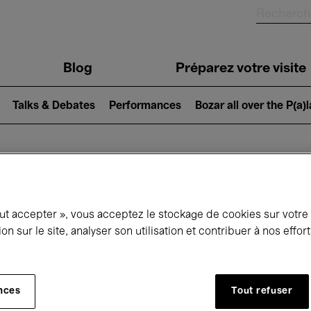
Blog
Préparez votre visite
Talks & Debates
Performances
Bozar all over the P(a)
ui se passe à 
out accepter », vous acceptez le stockage de cookies sur votre
ion sur le site, analyser son utilisation et contribuer à nos effo
jourd'hui
Prochains 7 jours
Mois
nces
Tout refuser
Mercredi 01 - Vendredi 31 Juillet 2026