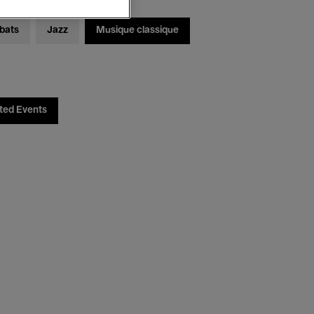
bats
Jazz
Musique classique
ted Events