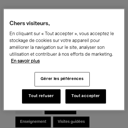
Filtres
Chers visiteurs,
Tous les événements
Concerts
En cliquant sur « Tout accepter », vous acceptez le
stockage de cookies sur votre appareil pour
Expositions
Films
Performances
améliorer la navigation sur le site, analyser son
utilisation et contribuer à nos efforts de marketing.
Rencontres & Débats
Jazz
En savoir plus
Musique classique
Global Music
Gérer les péférences
Musique électronique
Tout refuser
Tout accepter
Pour tous
Kids’ Palace
Enseignement
Visites guidées