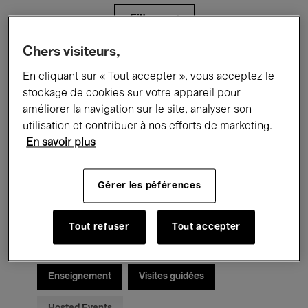
Filtres
Chers visiteurs,
Tous les événements
Concerts
En cliquant sur « Tout accepter », vous acceptez le
stockage de cookies sur votre appareil pour
Expositions
Films
Performances
améliorer la navigation sur le site, analyser son
utilisation et contribuer à nos efforts de marketing.
Rencontres & Débats
Jazz
En savoir plus
Musique classique
Global Music
Gérer les péférences
Musique électronique
Tout refuser
Tout accepter
Pour tous
Kids’ Palace
Enseignement
Visites guidées