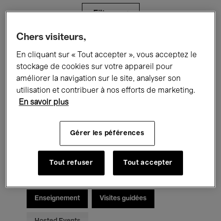
Filtres
Chers visiteurs,
Tous les événements
Concerts
En cliquant sur « Tout accepter », vous acceptez le
stockage de cookies sur votre appareil pour
Expositions
Films
Performances
améliorer la navigation sur le site, analyser son
utilisation et contribuer à nos efforts de marketing.
Rencontres & Débats
Jazz
En savoir plus
Musique classique
Global Music
Gérer les péférences
Musique électronique
Tout refuser
Tout accepter
Pour tous
Kids’ Palace
Enseignement
Visites guidées