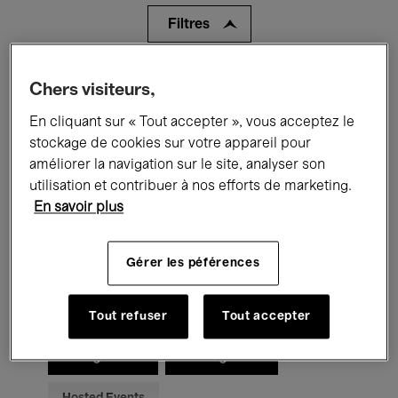
Filtres
Tous les événements
Concerts
Chers visiteurs,
En cliquant sur « Tout accepter », vous acceptez le
Expositions
Films
Performances
stockage de cookies sur votre appareil pour
Rencontres & Débats
Jazz
améliorer la navigation sur le site, analyser son
utilisation et contribuer à nos efforts de marketing.
Musique classique
Global Music
En savoir plus
Musique électronique
Gérer les péférences
Pour tous
Kids’ Palace
Tout refuser
Tout accepter
Enseignement
Visites guidées