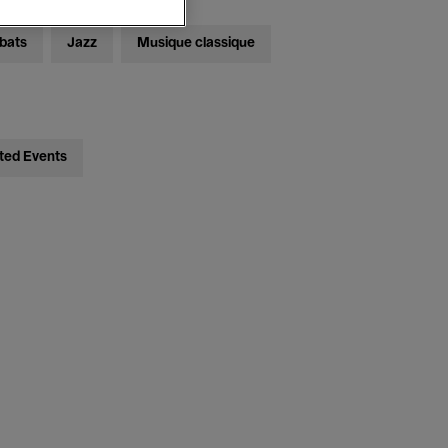
bats
Jazz
Musique classique
ted Events