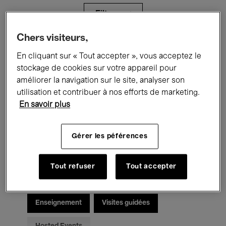
Filtres
Chers visiteurs,
Tous les événements
Concerts
En cliquant sur « Tout accepter », vous acceptez le
stockage de cookies sur votre appareil pour
Expositions
Films
Performances
améliorer la navigation sur le site, analyser son
utilisation et contribuer à nos efforts de marketing.
Rencontres & Débats
Jazz
En savoir plus
Musique classique
Global Music
Gérer les péférences
Musique électronique
Tout refuser
Tout accepter
Pour tous
Kids’ Palace
Enseignement
Visites guidées