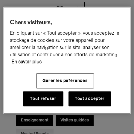
Filtres
Chers visiteurs,
Tous les événements
Concerts
En cliquant sur « Tout accepter », vous acceptez le
stockage de cookies sur votre appareil pour
Expositions
Films
Performances
améliorer la navigation sur le site, analyser son
utilisation et contribuer à nos efforts de marketing.
Rencontres & Débats
Jazz
En savoir plus
Musique classique
Global Music
Gérer les péférences
Musique électronique
Tout refuser
Tout accepter
Pour tous
Kids’ Palace
Enseignement
Visites guidées