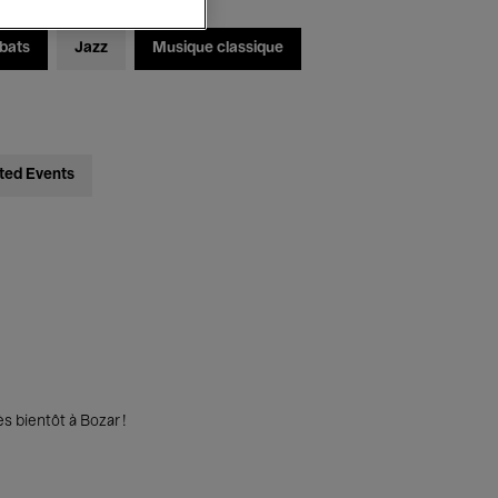
bats
Jazz
Musique classique
ted Events
s bientôt à Bozar !