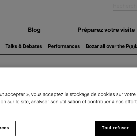
Blog
Préparez votre visite
Talks & Debates
Performances
Bozar all over the P(a)
ui se passe à 
out accepter », vous acceptez le stockage de cookies sur votre
ion sur le site, analyser son utilisation et contribuer à nos effo
jourd'hui
Prochains 7 jours
Mois
nces
Tout refuser
Samedi 07 - Samedi 14 Mars 2026