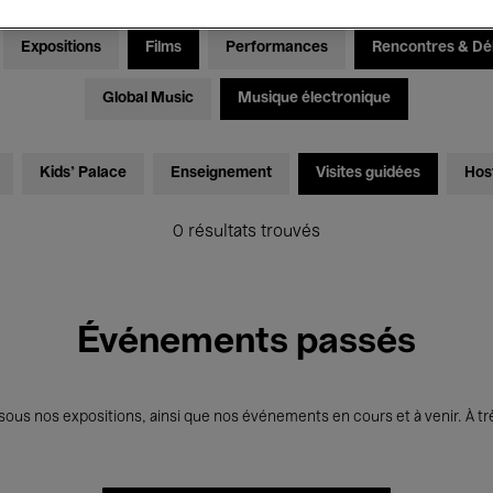
Expositions
Films
Performances
Rencontres & Dé
Global Music
Musique électronique
Kids’ Palace
Enseignement
Visites guidées
Hos
0 résultats trouvés
Événements passés
us nos expositions, ainsi que nos événements en cours et à venir. À trè