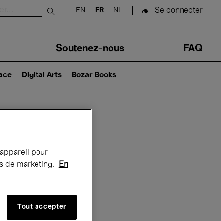
Se connecter
EN
FR
NL
Submit search
Soutenez-nous
FAQ
lace
Digital Arts
Bozar Books
Bozar
 appareil pour
rts de marketing.
En
Tout accepter