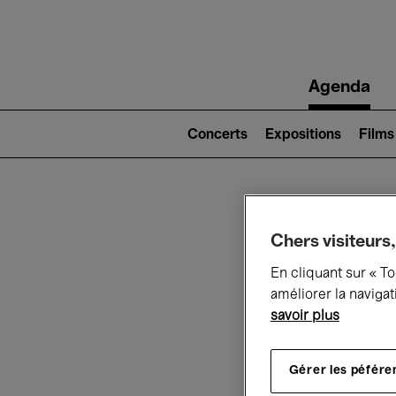
Main
Agenda
navigation
Main
navigation
Concerts
Expositions
Films
(level
2)
Ce q
Chers visiteurs,
En cliquant sur « T
améliorer la navigat
savoir plus
Au
Gérer les péfére