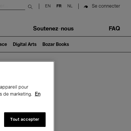
Se connecter
EN
FR
NL
Submit search
Soutenez-nous
FAQ
lace
Digital Arts
Bozar Books
Bozar
 appareil pour
rts de marketing.
En
Tout accepter