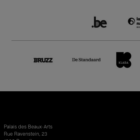
Palais des Beaux-Arts
Rue Ravenstein, 23