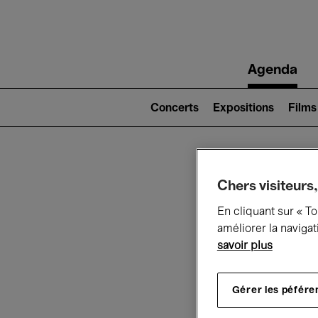
Main
Agenda
navigation
Main
navigation
Concerts
Expositions
Films
(level
2)
Ce q
Chers visiteurs,
En cliquant sur « T
améliorer la navigat
savoir plus
Au
Gérer les péfére