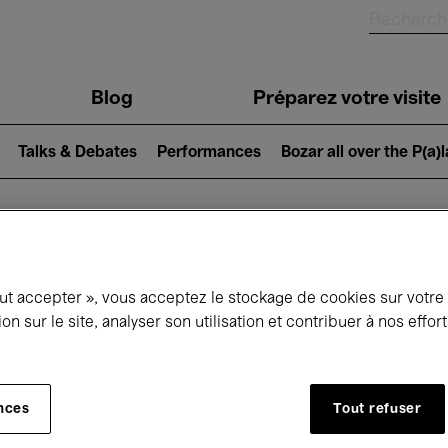
Blog
Préparez votre visite
Talks & Debates
Performances
Bozar all over the P(a)
ui se passe à 
out accepter », vous acceptez le stockage de cookies sur votre
ion sur le site, analyser son utilisation et contribuer à nos effo
jourd'hui
Prochains 7 jours
Mois
nces
Tout refuser
Jeudi 16 - Vendredi 24 Avril 2026