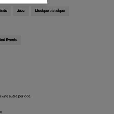
bats
Jazz
Musique classique
ted Events
r une autre période.
té