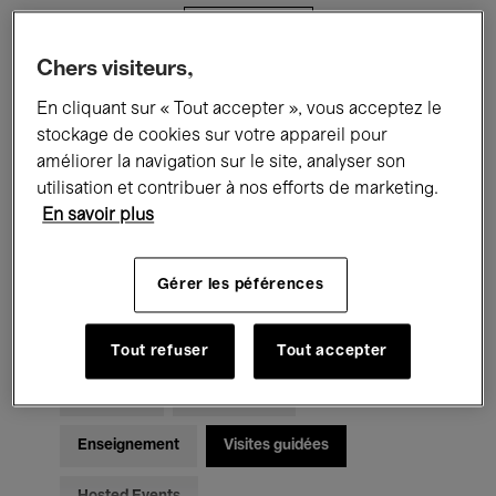
Filtres
Chers visiteurs,
Tous les événements
Concerts
En cliquant sur « Tout accepter », vous acceptez le
stockage de cookies sur votre appareil pour
Expositions
Films
Performances
améliorer la navigation sur le site, analyser son
utilisation et contribuer à nos efforts de marketing.
Rencontres & Débats
Jazz
En savoir plus
Musique classique
Global Music
Gérer les péférences
Musique électronique
Tout refuser
Tout accepter
Pour tous
Kids’ Palace
Enseignement
Visites guidées