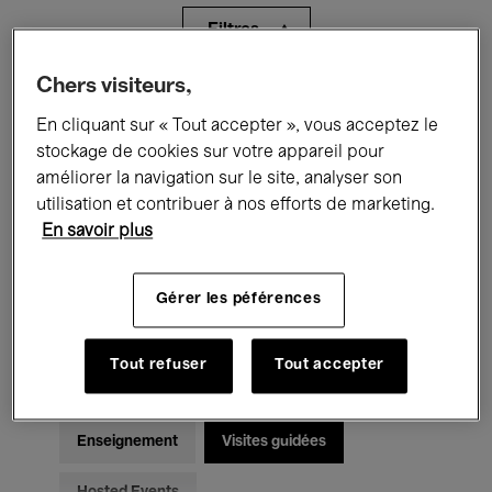
Filtres
Chers visiteurs,
Tous les événements
Concerts
En cliquant sur « Tout accepter », vous acceptez le
Expositions
Films
Performances
stockage de cookies sur votre appareil pour
améliorer la navigation sur le site, analyser son
Rencontres & Débats
Jazz
utilisation et contribuer à nos efforts de marketing.
En savoir plus
Musique classique
Global Music
Gérer les péférences
Musique électronique
Tout refuser
Tout accepter
Pour tous
Kids’ Palace
Enseignement
Visites guidées