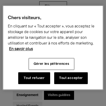
Filtres
Chers visiteurs,
Tous les événements
Concerts
En cliquant sur « Tout accepter », vous acceptez le
stockage de cookies sur votre appareil pour
Expositions
Films
Performances
améliorer la navigation sur le site, analyser son
utilisation et contribuer à nos efforts de marketing.
Rencontres & Débats
Jazz
En savoir plus
Musique classique
Global Music
Gérer les péférences
Musique électronique
Tout refuser
Tout accepter
Pour tous
Kids’ Palace
Enseignement
Visites guidées