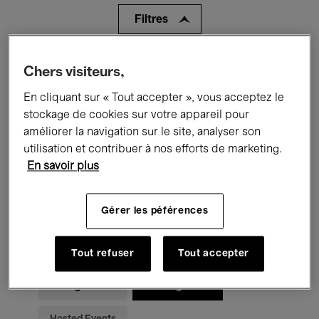
Filtres
Tous les événements
Concerts
Chers visiteurs,
En cliquant sur « Tout accepter », vous acceptez le
Expositions
Films
Performances
stockage de cookies sur votre appareil pour
Rencontres & Débats
Jazz
améliorer la navigation sur le site, analyser son
utilisation et contribuer à nos efforts de marketing.
Musique classique
Global Music
En savoir plus
Musique électronique
Gérer les péférences
Pour tous
Kids’ Palace
Tout refuser
Tout accepter
Enseignement
Visites guidées