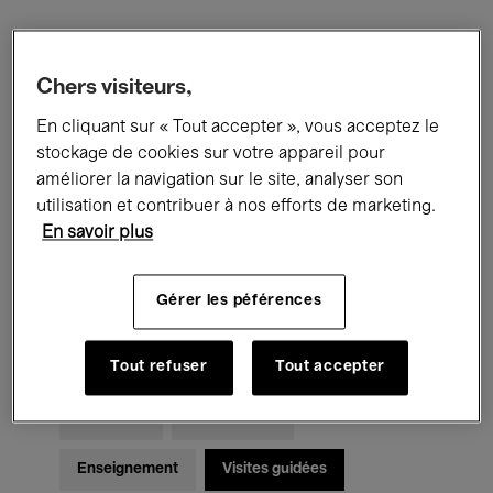
Filtres
Chers visiteurs,
En cliquant sur « Tout accepter », vous acceptez le
Tous les événements
Concerts
stockage de cookies sur votre appareil pour
Expositions
Films
Performances
améliorer la navigation sur le site, analyser son
utilisation et contribuer à nos efforts de marketing.
Rencontres & Débats
Jazz
En savoir plus
Musique classique
Global Music
Gérer les péférences
Musique électronique
Tout refuser
Tout accepter
Pour tous
Kids’ Palace
Enseignement
Visites guidées