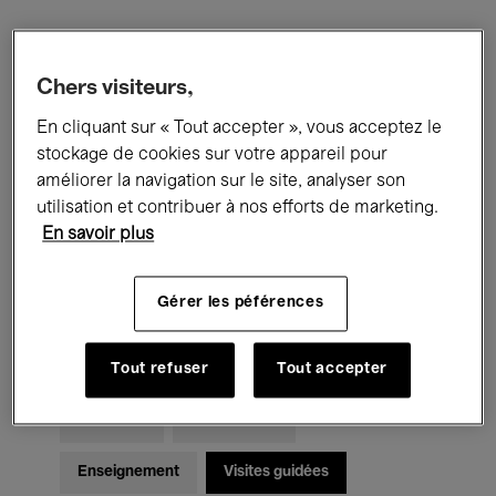
Filtres
Chers visiteurs,
En cliquant sur « Tout accepter », vous acceptez le
Tous les événements
Concerts
stockage de cookies sur votre appareil pour
Expositions
Films
Performances
améliorer la navigation sur le site, analyser son
utilisation et contribuer à nos efforts de marketing.
Rencontres & Débats
Jazz
En savoir plus
Musique classique
Global Music
Gérer les péférences
Musique électronique
Tout refuser
Tout accepter
Pour tous
Kids’ Palace
Enseignement
Visites guidées