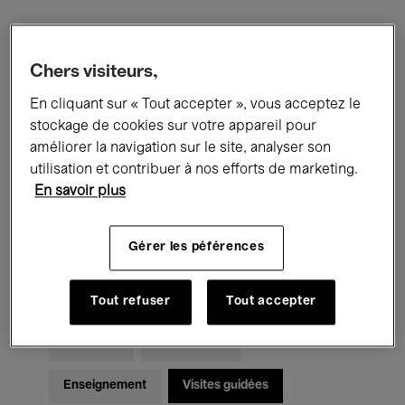
Filtres
Chers visiteurs,
En cliquant sur « Tout accepter », vous acceptez le
Tous les événements
Concerts
stockage de cookies sur votre appareil pour
Expositions
Films
Performances
améliorer la navigation sur le site, analyser son
utilisation et contribuer à nos efforts de marketing.
Rencontres & Débats
Jazz
En savoir plus
Musique classique
Global Music
Gérer les péférences
Musique électronique
Tout refuser
Tout accepter
Pour tous
Kids’ Palace
Enseignement
Visites guidées