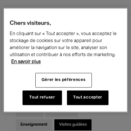
Filtres
Chers visiteurs,
En cliquant sur « Tout accepter », vous acceptez le
Tous les événements
Concerts
stockage de cookies sur votre appareil pour
Expositions
Films
Performances
améliorer la navigation sur le site, analyser son
utilisation et contribuer à nos efforts de marketing.
Rencontres & Débats
Jazz
En savoir plus
Musique classique
Global Music
Gérer les péférences
Musique électronique
Tout refuser
Tout accepter
Pour tous
Kids’ Palace
Enseignement
Visites guidées