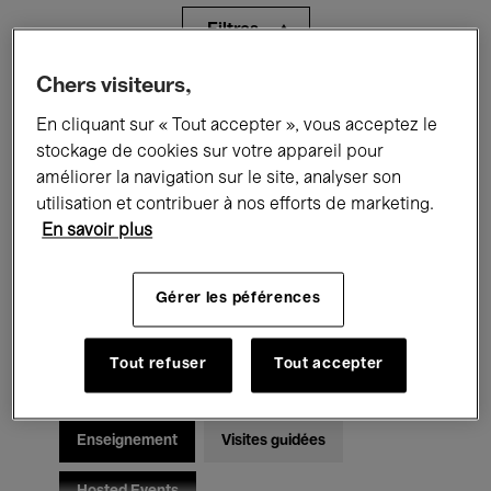
Filtres
Chers visiteurs,
Tous les événements
Concerts
En cliquant sur « Tout accepter », vous acceptez le
Expositions
Films
Performances
stockage de cookies sur votre appareil pour
améliorer la navigation sur le site, analyser son
Rencontres & Débats
Jazz
utilisation et contribuer à nos efforts de marketing.
En savoir plus
Musique classique
Global Music
Gérer les péférences
Musique électronique
Tout refuser
Tout accepter
Pour tous
Kids’ Palace
Enseignement
Visites guidées