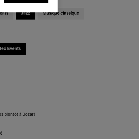
bats
Jazz
Musique classique
ted Events
s bientôt à Bozar !
té