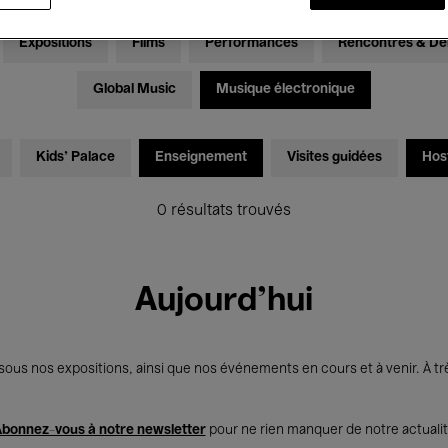
Expositions
Films
Performances
Rencontres & Dé
Global Music
Musique électronique
Kids’ Palace
Enseignement
Visites guidées
Hos
0 résultats trouvés
Aujourd'hui
us nos expositions, ainsi que nos événements en cours et à venir. À trè
bonnez-vous à notre newsletter
pour ne rien manquer de notre actuali