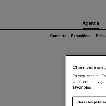
Main
Agenda
navigation
Main
navigation
Concerts
Expositions
Films
(level
2)
Ce q
Chers visiteurs,
En cliquant sur « T
améliorer la navigat
Au
savoir plus
Gérer les péfére