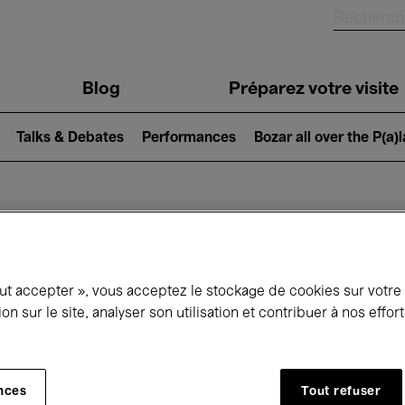
Blog
Préparez votre visite
Talks & Debates
Performances
Bozar all over the P(a)
ui se passe à 
out accepter », vous acceptez le stockage de cookies sur votre
ion sur le site, analyser son utilisation et contribuer à nos effo
jourd'hui
Prochains 7 jours
Août
Samedi 01 - Lundi 31 Août 2026
nces
Tout refuser