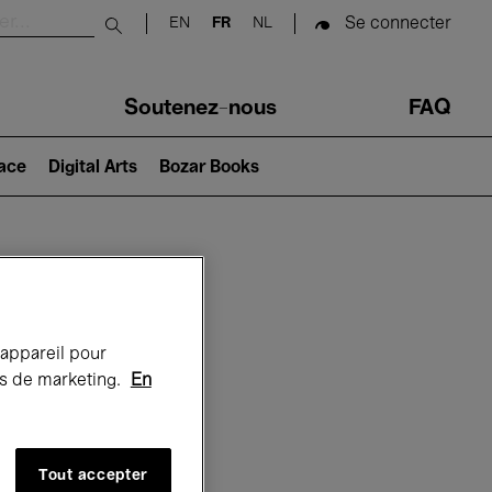
Se connecter
EN
FR
NL
Submit search
Soutenez-nous
FAQ
lace
Digital Arts
Bozar Books
Bozar
 appareil pour
rts de marketing.
En
Tout accepter