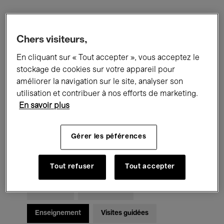
Filtres
Chers visiteurs,
En cliquant sur « Tout accepter », vous acceptez le
Tous les événements
Concerts
stockage de cookies sur votre appareil pour
Expositions
Films
Performances
améliorer la navigation sur le site, analyser son
utilisation et contribuer à nos efforts de marketing.
Rencontres & Débats
Jazz
En savoir plus
Musique classique
Global Music
Gérer les péférences
Musique électronique
Tout refuser
Tout accepter
Pour tous
Kids’ Palace
Enseignement
Visites guidées