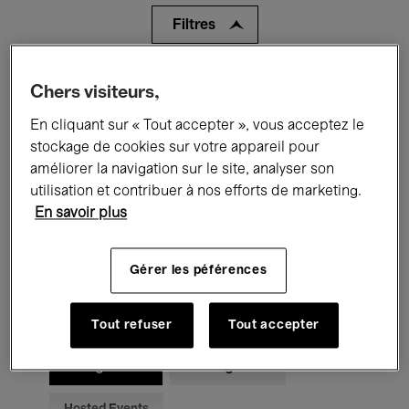
Filtres
Tous les événements
Concerts
Chers visiteurs,
En cliquant sur « Tout accepter », vous acceptez le
Expositions
Films
Performances
stockage de cookies sur votre appareil pour
Rencontres & Débats
Jazz
améliorer la navigation sur le site, analyser son
utilisation et contribuer à nos efforts de marketing.
Musique classique
Global Music
En savoir plus
Musique électronique
Gérer les péférences
Pour tous
Kids’ Palace
Tout refuser
Tout accepter
Enseignement
Visites guidées