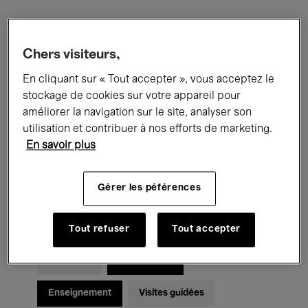
Filtres
Chers visiteurs,
En cliquant sur « Tout accepter », vous acceptez le
Tous les événements
Concerts
stockage de cookies sur votre appareil pour
Expositions
Films
Performances
améliorer la navigation sur le site, analyser son
utilisation et contribuer à nos efforts de marketing.
Rencontres & Débats
Jazz
En savoir plus
Musique classique
Global Music
Gérer les péférences
Musique électronique
Tout refuser
Tout accepter
Pour tous
Kids’ Palace
Enseignement
Visites guidées