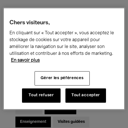
Filtres
Chers visiteurs,
En cliquant sur « Tout accepter », vous acceptez le
Tous les événements
Concerts
stockage de cookies sur votre appareil pour
Expositions
Films
Performances
améliorer la navigation sur le site, analyser son
utilisation et contribuer à nos efforts de marketing.
Rencontres & Débats
Jazz
En savoir plus
Musique classique
Global Music
Gérer les péférences
Musique électronique
Tout refuser
Tout accepter
Pour tous
Kids’ Palace
Enseignement
Visites guidées