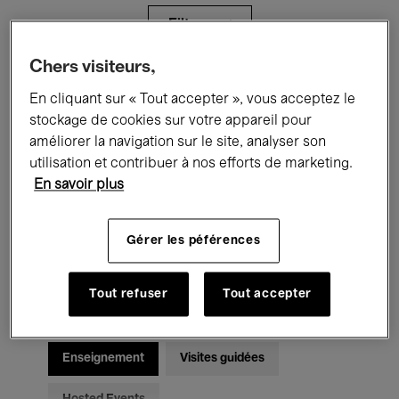
Filtres
Chers visiteurs,
Tous les événements
Concerts
En cliquant sur « Tout accepter », vous acceptez le
stockage de cookies sur votre appareil pour
Expositions
Films
Performances
améliorer la navigation sur le site, analyser son
utilisation et contribuer à nos efforts de marketing.
Rencontres & Débats
Jazz
En savoir plus
Musique classique
Global Music
Gérer les péférences
Musique électronique
Tout refuser
Tout accepter
Pour tous
Kids’ Palace
Enseignement
Visites guidées