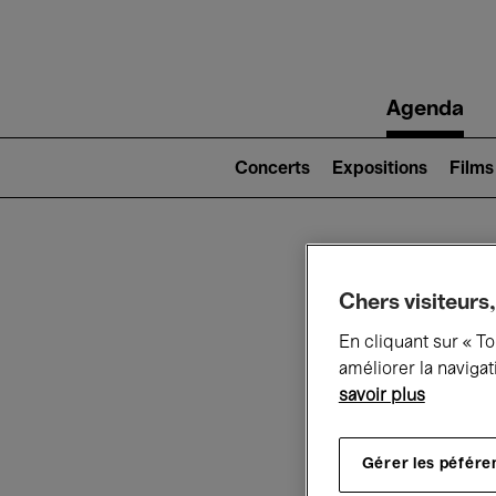
Main
Agenda
navigation
Main
navigation
Concerts
Expositions
Films
(level
2)
Ce q
Chers visiteurs,
En cliquant sur « T
améliorer la navigat
savoir plus
Au
Gérer les péfére