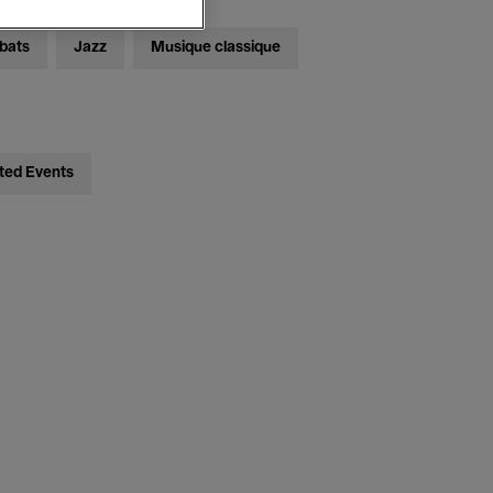
bats
Jazz
Musique classique
ted Events