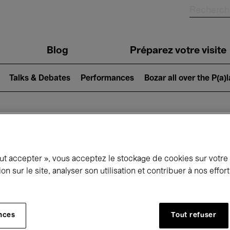
Blog
Préparez votre visite
Talks & Debates
Performances
Bozar all over the P(a)
ui se passe à 
out accepter », vous acceptez le stockage de cookies sur votre
ion sur le site, analyser son utilisation et contribuer à nos effo
jourd'hui
Prochains 7 jours
Février
nces
Tout refuser
Lundi 01 - Dimanche 28 Février 2027