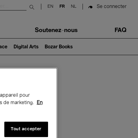
Se connecter
EN
FR
NL
Submit search
Soutenez-nous
FAQ
lace
Digital Arts
Bozar Books
Bozar
 appareil pour
rts de marketing.
En
Tout accepter