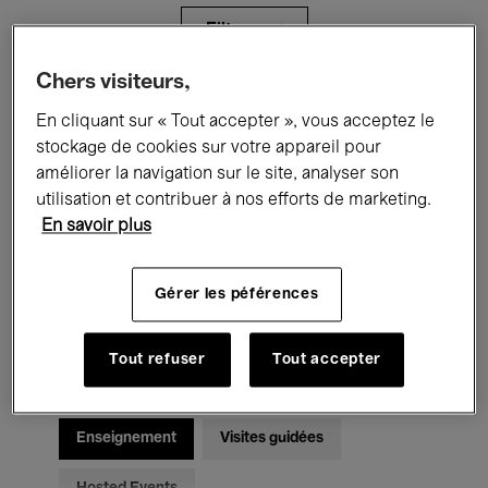
Filtres
Chers visiteurs,
Tous les événements
Concerts
En cliquant sur « Tout accepter », vous acceptez le
stockage de cookies sur votre appareil pour
Expositions
Films
Performances
améliorer la navigation sur le site, analyser son
utilisation et contribuer à nos efforts de marketing.
Rencontres & Débats
Jazz
En savoir plus
Musique classique
Global Music
Gérer les péférences
Musique électronique
Tout refuser
Tout accepter
Pour tous
Kids’ Palace
Enseignement
Visites guidées