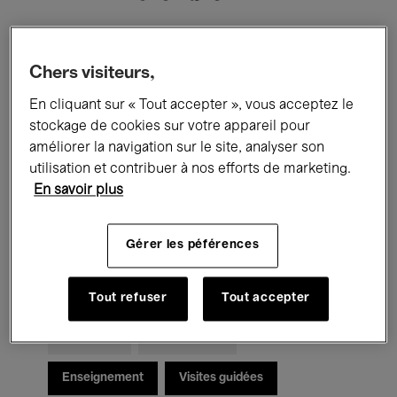
Filtres
Chers visiteurs,
Tous les événements
Concerts
En cliquant sur « Tout accepter », vous acceptez le
stockage de cookies sur votre appareil pour
Expositions
Films
Performances
améliorer la navigation sur le site, analyser son
utilisation et contribuer à nos efforts de marketing.
Rencontres & Débats
Jazz
En savoir plus
Musique classique
Global Music
Gérer les péférences
Musique électronique
Tout refuser
Tout accepter
Pour tous
Kids’ Palace
Enseignement
Visites guidées