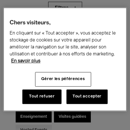
Filtres
Chers visiteurs,
Tous les événements
Concerts
En cliquant sur « Tout accepter », vous acceptez le
Expositions
Films
Performances
stockage de cookies sur votre appareil pour
améliorer la navigation sur le site, analyser son
Rencontres & Débats
Jazz
utilisation et contribuer à nos efforts de marketing.
En savoir plus
Musique classique
Global Music
Gérer les péférences
Musique électronique
Tout refuser
Tout accepter
Pour tous
Kids’ Palace
Enseignement
Visites guidées