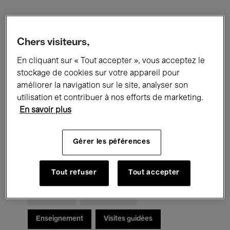
Filtres
Chers visiteurs,
Tous les événements
Concerts
En cliquant sur « Tout accepter », vous acceptez le
stockage de cookies sur votre appareil pour
Expositions
Films
Performances
améliorer la navigation sur le site, analyser son
utilisation et contribuer à nos efforts de marketing.
Rencontres & Débats
Jazz
En savoir plus
Musique classique
Global Music
Gérer les péférences
Musique électronique
Tout refuser
Tout accepter
Pour tous
Kids’ Palace
Enseignement
Visites guidées